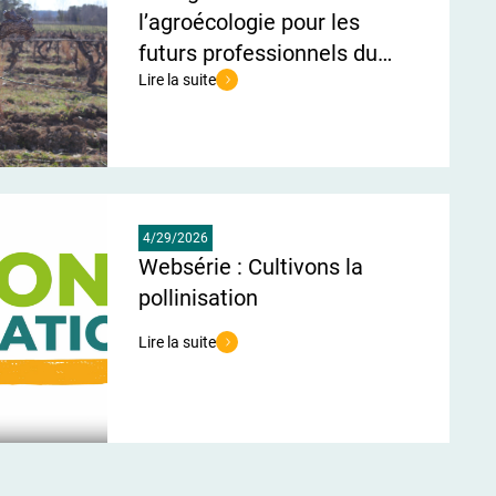
l’agroécologie pour les
futurs professionnels du
monde viticole
Lire la suite
’ESA
de l'article Un vignoble vitrine de l’agroécologie pour
4/29/2026
Websérie : Cultivons la
pollinisation
Lire la suite
de l'article Websérie : Cultivons la pollinisation