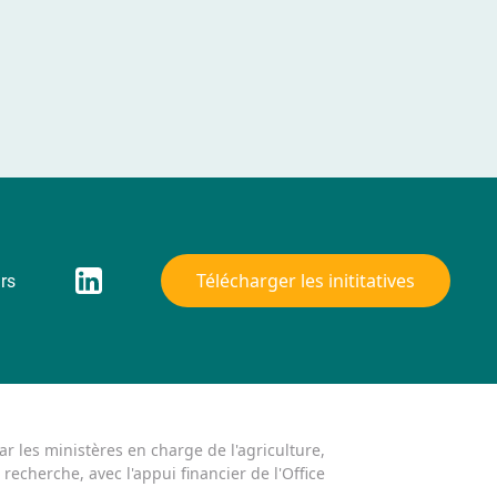
Télécharger les inititatives
urs
ar les ministères en charge de l'agriculture,
a recherche, avec l'appui financier de l'Office