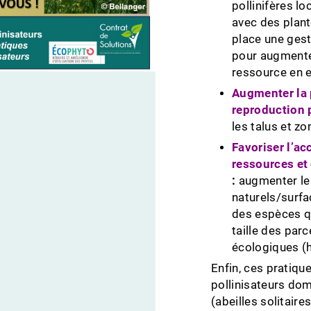
pollinifères l
avec des plant
place une ges
pour augmenter
ressource en e
Augmenter la p
reproduction 
les talus et z
Favoriser l’ac
ressources et 
:
augmenter le 
naturels/surfac
des espèces qu
taille des par
écologiques (h
Enfin, ces pratiq
pollinisateurs dom
(abeilles solitair