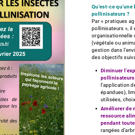
Qu’est-ce qu’une 
pollinisateurs ?
Par « pratiques ag
pollinisateurs », 
organisationnelle 
(végétale ou anim
gestion dans l’env
des objectifs suiva
Diminuer l’exp
pollinisateur
l’application 
épandues), lim
utilisées, cho
Améliorer de m
ressource alim
pendant toute
rangées d’arbr