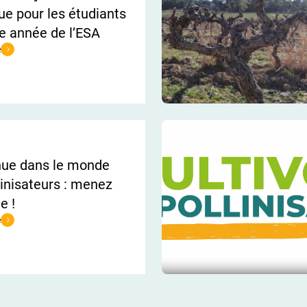
ue pour les étudiants
 année de l’ESA
e
e [EVENEMENT] : Matinée technique pour les étudiants de 3ème année de l
nue dans le monde
linisateurs : menez
e !
e
e Bienvenue dans le monde des pollinisateurs : menez l’enquête !