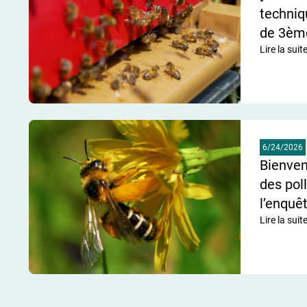
techniq
de 3ème
Lire la suit
de l'articl
6/24/2026
Bienve
des pol
l’enquêt
Lire la suit
de l'articl